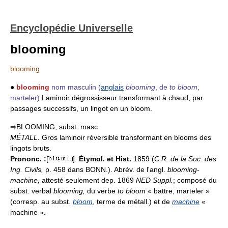
Encyclopédie Universelle
blooming
blooming
●
blooming
nom masculin
(
anglais
blooming
, de
to bloom
,
marteler)
Laminoir dégrossisseur transformant à chaud, par
passages successifs, un lingot en un bloom.
⇒BLOOMING, subst. masc.
MÉTALL.
Gros laminoir réversible transformant en blooms des
lingots bruts.
Prononc. :
[
].
Étymol. et Hist.
1859 (
C.R. de la Soc. des
Ing. Civils,
p. 458 dans BONN.). Abrév. de l'angl.
blooming-
machine,
attesté seulement dep. 1869
NED Suppl.
; composé du
subst. verbal
blooming,
du verbe
to bloom
« battre, marteler »
(corresp. au subst.
bloom
, terme de métall.) et de
machine
«
machine ».