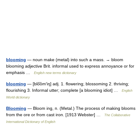
blooming
— noun make (metal) into such a mass. → bloom
blooming adjective Brit. informal used to express annoyance or for
emphasis …
English new terms dictionary
blooming
— [blo͞om′iŋ] adj. 1. flowering; blossoming 2. thriving;
flourishing 3. Informal utter; complete [a blooming idiot] …
English
World dictionary
Blooming
— Bloom ing, n. (Metal.) The process of making blooms
from the ore or from cast iron. [1913 Webster] …
The Collaborative
International Dictionary of English