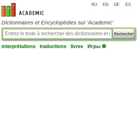
RU
EN
DE
ES
fr-academic.com
Dictionnaires et Encyclopédies sur 'Academic'
Recherche!
interprétations
traductions
livres
Игры ⚽