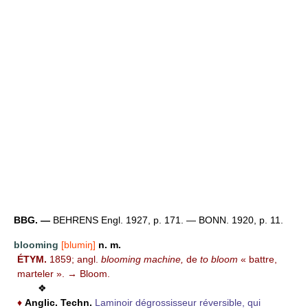
BBG. —
BEHRENS Engl. 1927, p. 171. — BONN. 1920, p. 11.
blooming
[blumiŋ]
n. m.
ÉTYM.
1859; angl.
blooming machine,
de
to bloom
« battre,
marteler ». → Bloom.
❖
♦
Anglic.
Techn.
Laminoir dégrossisseur réversible, qui