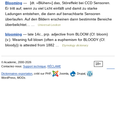
Blooming
— [dt. »Blühen«] das, Störeffekt bei CCD Sensoren.
Er tritt auf, wenn zu viel Licht einfällt und damit zu starke
Ladungen entstehen, die dann auf benachbarte Sensoren
überlaufen. Auf den Bildern erscheinen dann bestimmte Bereiche
überbelichtet… …
Universal-Lexikon
blooming
— late 14c., prp. adjective from BLOOM (Cf. bloom)
(v.). Meaning full blown (often a euphemism for BLOODY (Cf.
bloody)) is attested from 1882 …
Etymology dictionary
© Academic, 2000-2026
18+
Contactez-nous:
Support technique
,
RÉCLAME
Dictionnaires exportation
, créé sur PHP,
Joomla,
Drupal,
WordPress, MODx.