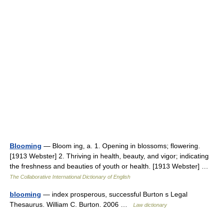
Blooming
— Bloom ing, a. 1. Opening in blossoms; flowering.
[1913 Webster] 2. Thriving in health, beauty, and vigor; indicating
the freshness and beauties of youth or health. [1913 Webster] …
The Collaborative International Dictionary of English
blooming
— index prosperous, successful Burton s Legal
Thesaurus. William C. Burton. 2006 …
Law dictionary