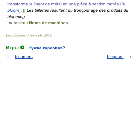
transforme le lingot de métal en une pièce à section carrée (
le
bloom
).
||
Les billettes résultent du tronçonnage des produits du
blooming.
➪
tableau
Noms de machines.
Encyclopédie Universelle
.
2012
.
Игры ⚽
Нужна курсовая?
bloomers
bloquant